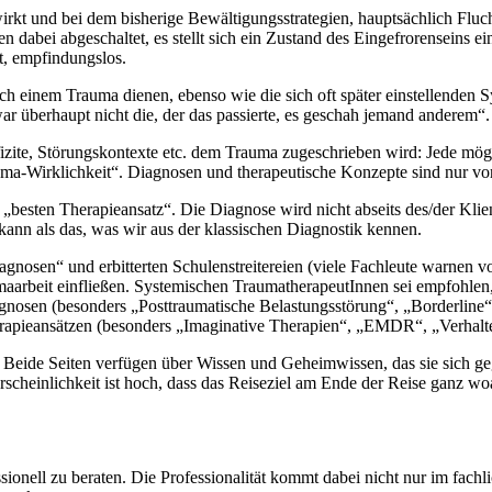
rkt und bei dem bisherige Bewältigungsstrategien, hauptsächlich Fluc
 dabei abgeschaltet, es stellt sich ein Zustand des Eingefrorenseins e
bt, empfindungslos.
ch einem Trauma dienen, ebenso wie die sich oft später einstellenden 
r überhaupt nicht die, der das passierte, es geschah jemand anderem“.
izite, Störungskontexte etc. dem Trauma zugeschrieben wird: Jede mög
uma-Wirklichkeit“. Diagnosen und therapeutische Konzepte sind nur v
„besten Therapieansatz“. Die Diagnose wird nicht abseits des/der Klien
nn als das, was wir aus der klassischen Diagnostik kennen.
agnosen“ und erbitterten Schulenstreitereien (viele Fachleute warnen vor
maarbeit einfließen. Systemischen TraumatherapeutInnen sei empfohlen, k
nosen (besonders „Posttraumatische Belastungsstörung“, „Borderline“)
pieansätzen (besonders „Imaginative Therapien“, „EMDR“, „Verhaltenst
t. Beide Seiten verfügen über Wissen und Geheimwissen, das sie sich ge
rscheinlichkeit ist hoch, dass das Reiseziel am Ende der Reise ganz woand
sionell zu beraten. Die Professionalität kommt dabei nicht nur im f