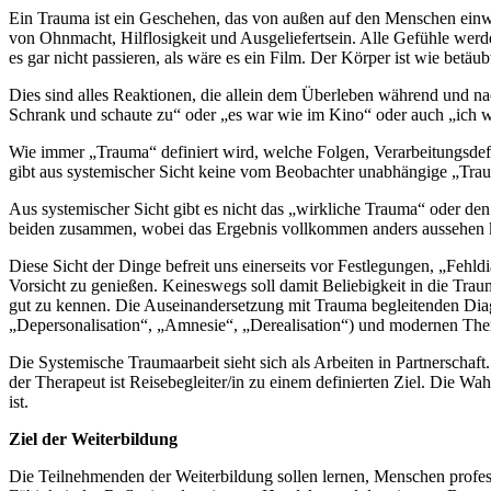
Ein Trauma ist ein Geschehen, das von außen auf den Menschen einwi
von Ohnmacht, Hilflosigkeit und Ausgeliefertsein. Alle Gefühle werden
es gar nicht passieren, als wäre es ein Film. Der Körper ist wie betäu
Dies sind alles Reaktionen, die allein dem Überleben während und na
Schrank und schaute zu“ oder „es war wie im Kino“ oder auch „ich wa
Wie immer „Trauma“ definiert wird, welche Folgen, Verarbeitungsdef
gibt aus systemischer Sicht keine vom Beobachter unabhängige „Tra
Aus systemischer Sicht gibt es nicht das „wirkliche Trauma“ oder den 
beiden zusammen, wobei das Ergebnis vollkommen anders aussehen ka
Diese Sicht der Dinge befreit uns einerseits vor Festlegungen, „Fehldi
Vorsicht zu genießen. Keineswegs soll damit Beliebigkeit in die Trau
gut zu kennen. Die Auseinandersetzung mit Trauma begleitenden Diag
„Depersonalisation“, „Amnesie“, „Derealisation“) und modernen Thera
Die Systemische Traumaarbeit sieht sich als Arbeiten in Partnerschaf
der Therapeut ist Reisebegleiter/in zu einem definierten Ziel. Die Wah
ist.
Ziel der Weiterbildung
Die Teilnehmenden der Weiterbildung sollen lernen, Menschen profes