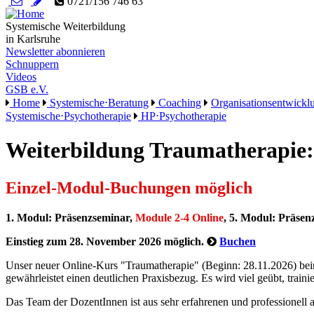
0721/156 746 63
Systemische Weiterbildung
in Karlsruhe
Newsletter abonnieren
Schnuppern
Videos
GSB e.V.
Home
Systemische⋅Beratung
Coaching
Organisationsentwickl
Systemische⋅Psychotherapie
HP⋅Psychotherapie
Weiterbildung Traumatherapie:
Einzel-Modul-Buchungen möglich
1. Modul: Präsenzseminar,
Module 2-4 Online
, 5. Modul: Präse
Einstieg zum 28. November 2026 möglich.
Buchen
Unser neuer Online-Kurs "Traumatherapie" (Beginn: 28.11.2026) beinh
gewährleistet einen deutlichen Praxisbezug. Es wird viel geübt, trainier
Das Team der DozentInnen ist aus sehr erfahrenen und professionell 