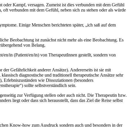
ht oder Kampf, versagen. Zumeist ist dies verbunden mit dem Gefühl
in, oft verbunden mit dem Gefühl, neben sich zu stehen oder als würde
Symptome. Einige Menschen berichteten später, „ich saß auf dem
liche Beobachtung ist zunächst nicht mehr als eine Beobachtung. Es
orübergehend von Belang.
t/en/in (Patient/en/in) von TherapeutInnen gestellt, sondern von
 der Gefährlichkeit anderer Ansätze). Andererseits ist sie mit
lassisch diagnostische und traditionell therapeutische Ansätze sehr
, Erlebniszuständen wie Dissoziationen (besonders
herapie“) sollte selbstverständlich sein.
genseitig zur Verfügung stellen oder auch nicht. Die Therapeutin bzw.
ers liegt oder dass sich herausstellt, dass das Ziel die Reise selbst
achlichen Know-how zum Ausdruck sondern auch und besonders in der