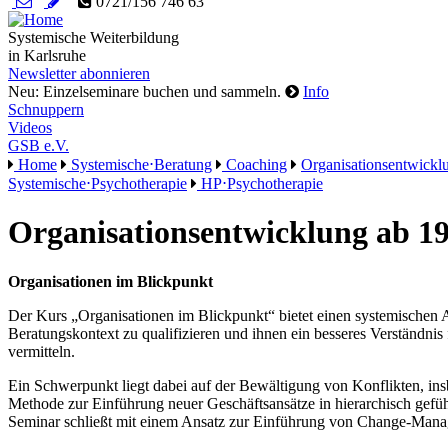
0721/156 746 63
Systemische Weiterbildung
in Karlsruhe
Newsletter abonnieren
Neu: Einzelseminare buchen und sammeln.
Info
Schnuppern
Videos
GSB e.V.
Home
Systemische⋅Beratung
Coaching
Organisationsentwickl
Systemische⋅Psychotherapie
HP⋅Psychotherapie
Organisationsentwicklung ab 19
Organisationen im Blickpunkt
Der Kurs „Organisationen im Blickpunkt“ bietet einen systemischen A
Beratungskontext zu qualifizieren und ihnen ein besseres Verständni
vermitteln.
Ein Schwerpunkt liegt dabei auf der Bewältigung von Konflikten, ins
Methode zur Einführung neuer Geschäftsansätze in hierarchisch gefüh
Seminar schließt mit einem Ansatz zur Einführung von Change-Ma