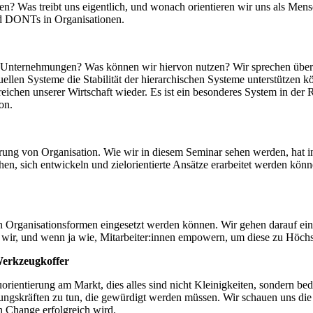
ten? Was treibt uns eigentlich, und wonach orientieren wir uns als Me
nd DONTs in Organisationen.
Unternehmungen? Was können wir hiervon nutzen? Wir sprechen über h
rtuellen Systeme die Stabilität der hierarchischen Systeme unterstützen
eichen unserer Wirtschaft wieder. Es ist ein besonderes System in der 
on.
ührung von Organisation. Wie wir in diesem Seminar sehen werden, hat 
hen, sich entwickeln und zielorientierte Ansätze erarbeitet werden k
lten Organisationsformen eingesetzt werden können. Wir gehen darauf e
en wir, und wenn ja wie, Mitarbeiter:innen empowern, um diese zu Höch
Werkzeugkoffer
rientierung am Markt, dies alles sind nicht Kleinigkeiten, sondern be
rungskräften zu tun, die gewürdigt werden müssen. Wir schauen uns di
n Change erfolgreich wird.