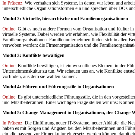
In Präsenz.
Wie verhalten sich Systeme, in denen wir leben und arbei
unterschiedliche Organisationsformen ein und sprechen über DOs u
Modul 2: Virtuelle, hierarchische und Familienorganisationen
Online.
Gibt es noch andere Formen vom Organisation und Kultur in 
virtuelle Systeme. Dabei werden wir erfahren, wie Flexibilität der vi
Familienorganisationen. Familienunternehmen finden sich in allen Ber
verwoben werden: die Firmenorganisation und die Familienorganisati
Modul 3: Konflikte bewältigen
Online.
Konflikte bewältigen, ist ein wesentliches Element in der F
Unternehmenskultur zu tun. Wir schauen uns an, wie Konflikte entste
vorfinden, aus dem sie wählen können.
Modul 4: Führen und Führungsstile in Organisationen
Online.
Es gibt unterschiedliche Führungsstile, die in den vorgestel
und Mitarbeiter:innen. Einer wichtigen Frage stellen wir uns: Könn
Modul 5: Change Management in Organisationen, der Change 
In Präsenz.
Die Einführung neuer IT-Systeme, neuer Abläufe, die Neuo
haben es mit Sorgen und Ängsten bei den Mitarbeiter:innen und Füh
ein, die passend zur Firmenkultur eingesetzt werden können, damit ei