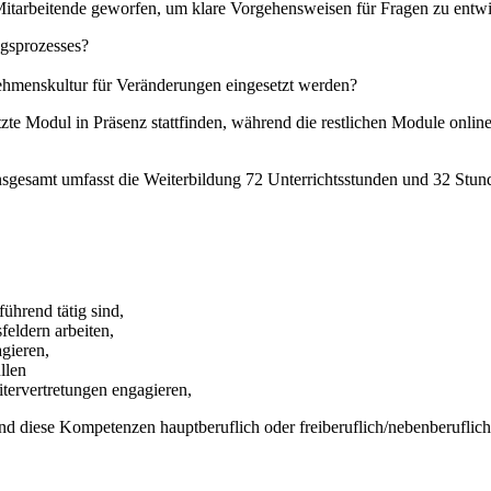
 Mitarbeitende geworfen, um klare Vorgehensweisen für Fragen zu entw
ngsprozesses?
hmenskultur für Veränderungen eingesetzt werden?
tzte Modul in Präsenz stattfinden, während die restlichen Module onlin
 Insgesamt umfasst die Weiterbildung 72 Unterrichtsstunden und 32 Stu
führend tätig sind,
feldern arbeiten,
gieren,
llen
eitervertretungen engagieren,
und diese Kompetenzen hauptberuflich oder freiberuflich/nebenberuflic